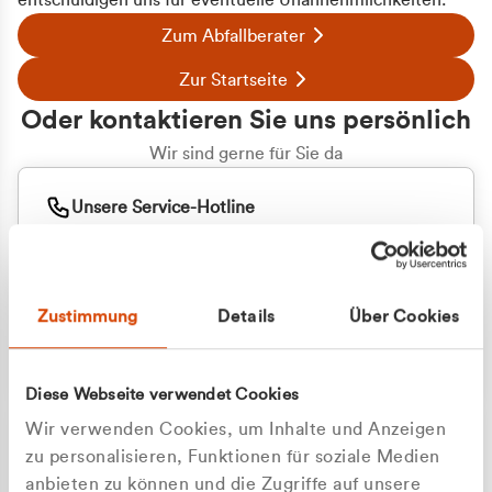
entschuldigen uns für eventuelle Unannehmlichkeiten.
Zum Abfallberater
Zur Startseite
Oder kontaktieren Sie uns persönlich
Wir sind gerne für Sie da
Unsere Service-Hotline
+49 2162 3769000
Mo. - Fr. 08.00 - 16:30 Uhr
Whatsapp
+49 177 8376058
Zustimmung
Details
Über Cookies
Sie benötigen ein individuelles Angebot?
Unverbindliche Anfrage stellen
Diese Webseite verwendet Cookies
Wir verwenden Cookies, um Inhalte und Anzeigen
zu personalisieren, Funktionen für soziale Medien
anbieten zu können und die Zugriffe auf unsere