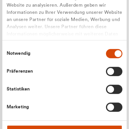
Website zu analysieren. Außerdem geben wir
Informationen zu Ihrer Verwendung unserer Website
an unsere Partner für soziale Medien, Werbung und
Analysen weiter. Unsere Partner führen diese
Apilash Balanesan
Informationen möglicherweise mit weiteren Daten
Vertrieb - Gewerbekunden
zusammen, die Sie ihnen bereitgestellt haben oder
0216 237 69050
Einwilligungsauswahl
die sie im Rahmen Ihrer Nutzung der Dienste
Notwendig
gesammelt haben.
Präferenzen
Statistiken
Julian Marek
Marketing
Vertrieb - Privatkunden
0216 237 69000