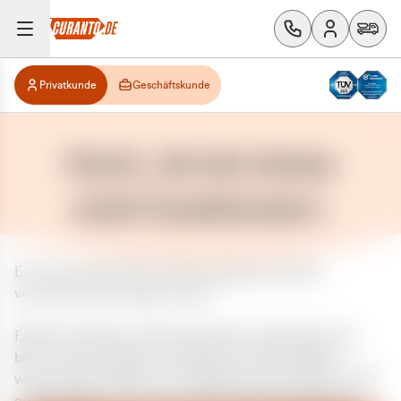
Privatkunde
Geschäftskunde
Huch, da hat etwas
nicht funktioniert.
Es ist ein unerwarteter Fehler aufgetreten. Bitte
versuchen Sie es später erneut.
Falls das Problem weiterhin besteht, kontaktieren Sie
bitte unseren Support und geben Sie, falls möglich,
weitere Informationen zum aufgetretenen Fehler an. Wir