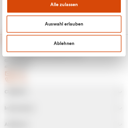
Alle zulassen
Auswahl erlauben
Ablehnen
CURANTO - eine Marke der EGN
Entsorgungsgesellschaft Niederrhein mbH
Greefsallee 1-5
41747 Viersen
E-Mail
Kontakt
CURANTO
Informationen
Abfallarten