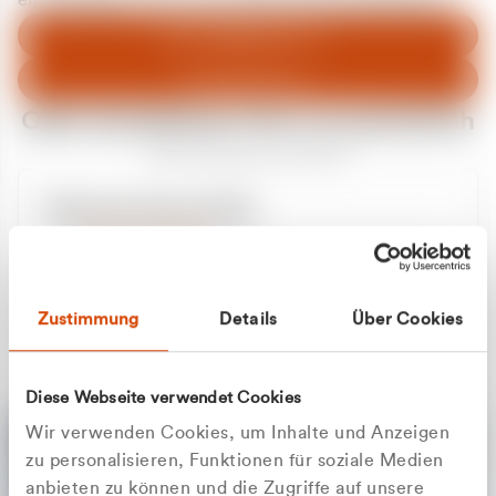
entschuldigen uns für eventuelle Unannehmlichkeiten.
Zum Abfallberater
Zur Startseite
Oder kontaktieren Sie uns persönlich
Wir sind gerne für Sie da
Unsere Service-Hotline
+49 2162 3769000
Mo. - Fr. 08.00 - 16:30 Uhr
Whatsapp
+49 177 8376058
Zustimmung
Details
Über Cookies
Sie benötigen ein individuelles Angebot?
Unverbindliche Anfrage stellen
Diese Webseite verwendet Cookies
Wir verwenden Cookies, um Inhalte und Anzeigen
zu personalisieren, Funktionen für soziale Medien
anbieten zu können und die Zugriffe auf unsere