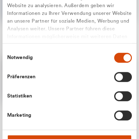
Website zu analysieren. Außerdem geben wir
Informationen zu Ihrer Verwendung unserer Website
an unsere Partner für soziale Medien, Werbung und
Analysen weiter. Unsere Partner führen diese
Apilash Balanesan
Informationen möglicherweise mit weiteren Daten
Vertrieb - Gewerbekunden
Zu welcher Kundengruppe
zusammen, die Sie ihnen bereitgestellt haben oder
0216 237 69050
Einwilligungsauswahl
die sie im Rahmen Ihrer Nutzung der Dienste
gehören Sie?
Notwendig
gesammelt haben.
Privatkunde (inkl. MwSt.)
Präferenzen
Geschäftskunde (exkl. MwSt.)
Statistiken
Julian Marek
Marketing
Vertrieb - Privatkunden
0216 237 69000