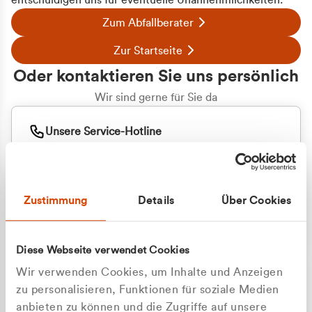
entschuldigen uns für eventuelle Unannehmlichkeiten.
Zum Abfallberater
Zur Startseite
Oder kontaktieren Sie uns persönlich
Wir sind gerne für Sie da
Unsere Service-Hotline
+49 2162 3769000
Mo. - Fr. 08.00 - 16:30 Uhr
Whatsapp
+49 177 8376058
Zustimmung
Details
Über Cookies
Sie benötigen ein individuelles Angebot?
Unverbindliche Anfrage stellen
Diese Webseite verwendet Cookies
Wir verwenden Cookies, um Inhalte und Anzeigen
zu personalisieren, Funktionen für soziale Medien
anbieten zu können und die Zugriffe auf unsere