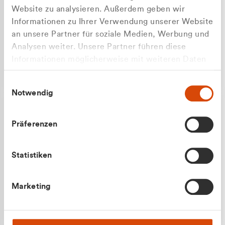
Website zu analysieren. Außerdem geben wir
Informationen zu Ihrer Verwendung unserer Website
an unsere Partner für soziale Medien, Werbung und
Analysen weiter. Unsere Partner führen diese
Apilash Balanesan
Informationen möglicherweise mit weiteren Daten
Vertrieb - Gewerbekunden
Zu welcher Kundengruppe
zusammen, die Sie ihnen bereitgestellt haben oder
0216 237 69050
Einwilligungsauswahl
die sie im Rahmen Ihrer Nutzung der Dienste
gehören Sie?
Notwendig
gesammelt haben.
Privatkunde (inkl. MwSt.)
Präferenzen
Geschäftskunde (exkl. MwSt.)
Statistiken
Julian Marek
Marketing
Vertrieb - Privatkunden
0216 237 69000