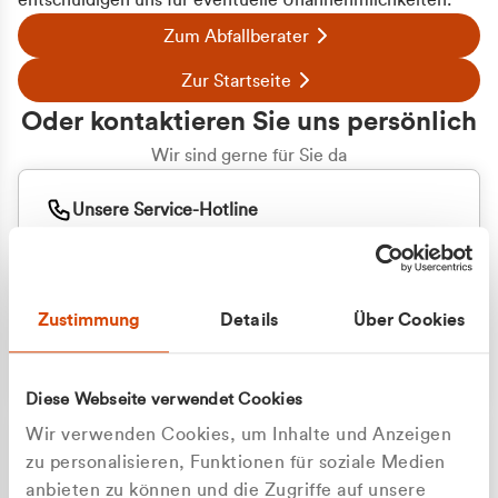
entschuldigen uns für eventuelle Unannehmlichkeiten.
Zum Abfallberater
Zur Startseite
Oder kontaktieren Sie uns persönlich
Wir sind gerne für Sie da
Unsere Service-Hotline
+49 2162 3769000
Mo. - Fr. 08.00 - 16:30 Uhr
Whatsapp
+49 177 8376058
Zustimmung
Details
Über Cookies
Sie benötigen ein individuelles Angebot?
Unverbindliche Anfrage stellen
Diese Webseite verwendet Cookies
Wir verwenden Cookies, um Inhalte und Anzeigen
zu personalisieren, Funktionen für soziale Medien
anbieten zu können und die Zugriffe auf unsere