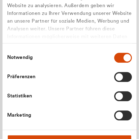
Website zu analysieren. Außerdem geben wir
Informationen zu Ihrer Verwendung unserer Website
an unsere Partner für soziale Medien, Werbung und
Analysen weiter. Unsere Partner führen diese
Apilash Balanesan
Informationen möglicherweise mit weiteren Daten
Vertrieb - Gewerbekunden
zusammen, die Sie ihnen bereitgestellt haben oder
0216 237 69050
Einwilligungsauswahl
die sie im Rahmen Ihrer Nutzung der Dienste
Notwendig
gesammelt haben.
Präferenzen
Statistiken
Julian Marek
Marketing
Vertrieb - Privatkunden
0216 237 69000